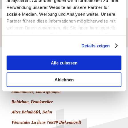
analysieren. Außerdem geben wir Informationen zu Ihrer
Bärenbrunnerhof Hofladen
Verwendung unserer Website an unsere Partner für
soziale Medien, Werbung und Analysen weiter. Unsere
Partner führen diese Informationen möglicherweise mit
weiteren Daten zusammen, die Sie ihnen bereitgestellt
haben oder die sie im Rahmen Ihrer Nutzung der Dienste
gesammelt haben.
Details zeigen
Gastronomie z.B.
Alle zulassen
Ablehnen
Hofgut Ruppertsberg, Ruppertsberg
Salamander, Ludwigshafen
Robichon, Frankweiler
Altes Bahnhöfel, Dahn
Weinstube La fleur 76889 Birkenhördt