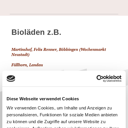
Bioläden z.B.
Martinshof, Felix Renner, Böbbingen (Wochenmarkt
Neustadt)
Füllhorn, Landau
Gensheimer, Offenbach (Wochenmarkt Speyer)
Kürbishof Schwögler, Birkenhördt (Wochenmarkt
Homburg)
Diese Webseite verwendet Cookies
Naturkostladen Kornmühle, Annweiler
Wir verwenden Cookies, um Inhalte und Anzeigen zu
Blattlaus, Maxdorf
personalisieren, Funktionen für soziale Medien anbieten
Niels-Holger Albrecht 67098 Bad Dürkheim
zu können und die Zugriffe auf unsere Website zu